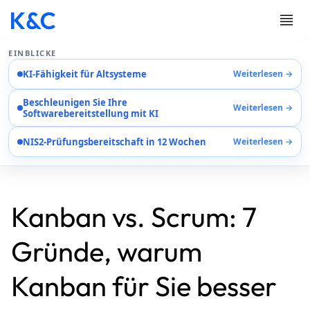
EINBLICKE
KI-Fähigkeit für Altsysteme
Weiterlesen →
Dienstleistungen
Beschleunigen Sie Ihre
Fallstudien
Weiterlesen →
Softwarebereitstellung mit KI
Karriere
Über Uns
NIS2-Prüfungsbereitschaft in 12 Wochen
Weiterlesen →
Kontaktieren Sie Uns
EN
AR
Kanban vs. Scrum: 7
DE
Gründe, warum
Kanban für Sie besser