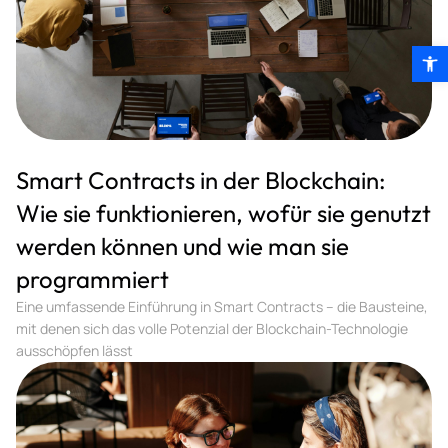
Symbolleis
Smart Contracts in der Blockchain:
Wie sie funktionieren, wofür sie genutzt
werden können und wie man sie
programmiert
Eine umfassende Einführung in Smart Contracts – die Bausteine,
mit denen sich das volle Potenzial der Blockchain-Technologie
ausschöpfen lässt