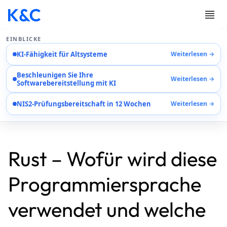
EINBLICKE
KI-Fähigkeit für Altsysteme
Weiterlesen →
Dienstleistungen
Beschleunigen Sie Ihre
Fallstudien
Weiterlesen →
Softwarebereitstellung mit KI
Karriere
Über Uns
NIS2-Prüfungsbereitschaft in 12 Wochen
Weiterlesen →
Kontaktieren Sie Uns
EN
AR
Rust – Wofür wird diese
DE
Programmiersprache
verwendet und welche