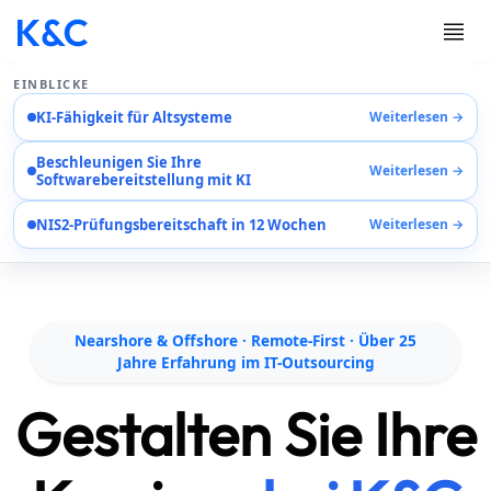
EINBLICKE
KI-Fähigkeit für Altsysteme
Weiterlesen →
Dienstleistungen
Beschleunigen Sie Ihre
Fallstudien
Weiterlesen →
Softwarebereitstellung mit KI
Karriere
Über Uns
NIS2-Prüfungsbereitschaft in 12 Wochen
Weiterlesen →
Kontaktieren Sie Uns
EN
AR
Nearshore & Offshore · Remote-First · Über 25
DE
Jahre Erfahrung im IT-Outsourcing
Gestalten Sie Ihre