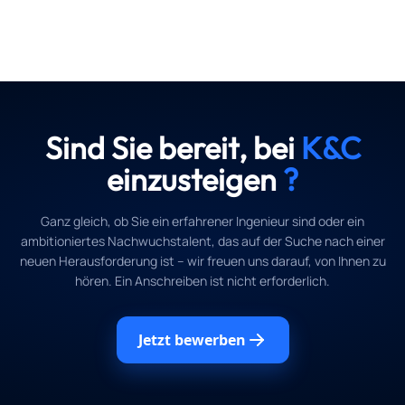
Sind Sie bereit, bei
K&C
einzusteigen
?
Ganz gleich, ob Sie ein erfahrener Ingenieur sind oder ein
ambitioniertes Nachwuchstalent, das auf der Suche nach einer
neuen Herausforderung ist – wir freuen uns darauf, von Ihnen zu
hören. Ein Anschreiben ist nicht erforderlich.
Jetzt bewerben