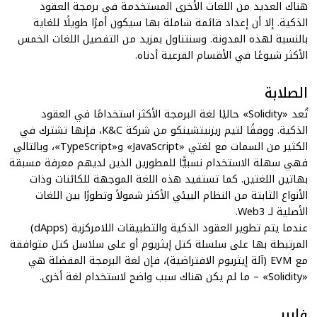
هناك العديد من اللغات الأخرى المستخدمة في برمجة العقود
الذكية. إلا أن إعداد قائمة شاملة بها سيكون أمرًا طويلًا للغاية
بالنسبة لهذه المدونة. وسنتناول بمزيد من التفصيل اللغات الخمس
الأكثر شيوعًا في الأقسام الفرعية أدناه.
الصلابة
تُعد «Solidity» حاليًا لغة البرمجة الأكثر استخدامًا في العقود
الذكية. ووفقًا لتيم ريزنيتشينكو من شركة K&C، فإنها تشترك في
الكثير من السمات مع لغتي «JavaScript» و«TypeScript»، وبالتالي
فهي سهلة الاستخدام نسبيًّا للمطورين الذين لديهم معرفة مسبقة
بهاتين اللغتين. كما تستفيد هذه اللغة الموجهة للكائنات وذات
الأنواع الثابتة من النظام البيئي الأكثر شمولاً وتطورًا بين اللغات
الأصلية لـ Web3.
عندما
يتم تطوير
العقود الذكية
والتطبيقات اللامركزية (dApps)
المرتبطة بها على سلسلة كتل إيثريوم أو على سلاسل كتل متوافقة
مع EVM (آلة إيثريوم الافتراضية)، فإن لغة البرمجة المفضلة هي
«Solidity» – ما لم يكن هناك سبب واضح لاستخدام لغة أخرى.
فايبر