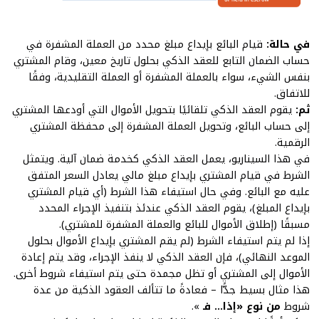
في حالة:
قيام البائع بإيداع مبلغ محدد من العملة المشفرة في
حساب الضمان التابع للعقد الذكي بحلول تاريخ معين، وقام المشتري
بنفس الشيء، سواء بالعملة المشفرة أو العملة التقليدية، وفقًا
للاتفاق.
ثم:
يقوم العقد الذكي تلقائيًا بتحويل الأموال التي أودعها المشتري
إلى حساب البائع، وتحويل العملة المشفرة إلى
محفظة
المشتري
الرقمية
.
في هذا السيناريو، يعمل العقد الذكي كخدمة ضمان آلية. ويتمثل
الشرط في قيام المشتري بإيداع مبلغ مالي يعادل السعر المتفق
عليه مع البائع. وفي حال استيفاء هذا الشرط (أي قيام المشتري
بإيداع المبلغ)، يقوم العقد الذكي عندئذ بتنفيذ الإجراء المحدد
مسبقًا (إطلاق الأموال للبائع والعملة المشفرة للمشتري).
إذا لم يتم استيفاء الشرط (لم يقم المشتري بإيداع الأموال بحلول
الموعد النهائي)، فإن العقد الذكي لا ينفذ الإجراء، وقد يتم إعادة
الأموال إلى المشتري أو تظل مجمدة حتى يتم استيفاء شروط أخرى.
هذا مثال بسيط جدًّا – فعادةً ما تتألف العقود الذكية من عدة
شروط
من نوع «إذا... فـ
».