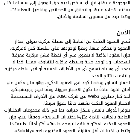
الموجودة عليها)، فإن أي شخص لديه حق الوصول إلى سلسلة الكتل
يمكنه الاطلاع عليها والتحقق من الخصائص وتفاصيل المعاملات.
وهذا يزيد من مستوى السلامة والأمان.
الأمن
تُغني العقود الذكية عن الحاجة إلى سلطة مركزية تتولى إصدار
العقود والتحكم فيها. ونظرًا لوجودها على سلسلة كتل لامركزية،
فإن العقود الذكية لا تنطوي على أي نقطة فشل مركزية معرضة
للهجمات، ولا توجد جهة وسيطة مركزية للتفاوض معها. كما لا
توجد أي وسيلة تسمح لأي من الأطراف المعنية أو لأي سلطة مركزية
بالتلاعب بنتائج العقد.
لضمان اتساق ودقة الكود في العقود الذكية، وهو ما ينعكس على
أمان الكود، عادةً ما يكون الاختبار ضروريًا. وفقًا
لتيم ريزنيتشينكو
،
أحد كبار مطوري Web3 في شركة K&C، فإن الأدوات المستخدمة
لاختبار العقود الذكية تشهد حاليًا تطورًا سريعًا.
تتوفر الأدوات بالفعل بشكل متزايد، بما في ذلك مجموعات الاختبارات
الخاصة بالحالات النادرة مثل
«الاختبارات السريعة
». ووفقًا لتيم، فإن
العقود الذكية المكتوبة بلغة البرمجة
«Rust»
أكثر أمانًا بطبيعتها
وتتطلب اختبارات أقل مقارنةً بالعقود المكتوبة بلغة «Solidity».