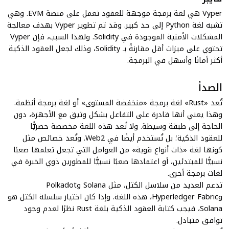
Vyper هي لغة برمجة موجهة للعقود تعمل على منصة EVM. وهي
تشبه لغة Python إلى حد كبير. وقد تم تطوير Vyper بهدف معالجة
المشكلات الأمنية الموجودة في Solidity. ولهذا السبب، فإن Vyper
تحتوي على ميزات أقل مقارنةً بـ Solidity، وذلك لجعل العقود الذكية
أكثر أمانًا وأسهل في البرمجة.
الصدأ
تُعد «Rust» لغة برمجة
«منخفضة المستوى»
أو لغة برمجة أنظمة.
وهذا يعني أنها قادرة على التفاعل بشكل وثيق مع الأجهزة، دون
الحاجة إلى طبقة وسيطة. ولا تُعد هذه اللغة مخصصة حصريًّا
للعقود الذكية؛ بل تُستخدم أيضًا في Web2. وتُعد خصائص مثل
كونها لغة
«ذات أنواع قوية»
من العوامل التي تجعل تعلمها صعبًا
نسبيًّا للمبتدئين، أو اعتمادها صعبًا نسبيًّا للمطورين ذوي الخبرة في
لغات برمجة أخرى.
تدعم العديد من سلاسل الكتل، مثل Solana وPolkadot
وHyperledger Fabric، هذه اللغة. وإذا كان اختيار سلسلة الكتل هو
Solana، فيجب كتابة العقود الذكية بلغة Rust نظرًا لعدم وجود
توافق متبادل.