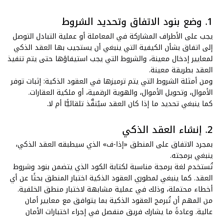
1. وضع بنود الاتفاق وتحديد الشروط
يجب على الأطراف المشاركة في المعاملة أو عملية التبادل التوصل
إلى اتفاق بشأن الكيفية التي ينبغي أن يستجيب بها العقد الذكي
لمعايير إدخال معينة، والشروط التي يجب استيفاؤها حتى يتم تنفيذ
العقد بطريقة معينة.
ومن أمثلة الشروط التي يتم ترميزها في العقود الذكية: إثبات توفر
الأموال، وتحويل الأموال، والهوية الرقمية، أو ملكية العقارات.
كما ينبغي تحديد ما إذا كان العقد سيُنفَّذ تلقائيًّا أم لا.
2. إنشاء العقد الذكي
بمجرد الاتفاق على المنطق
«إذا-ف»
الذي سيطبقه العقد الذكي،
ينبغي برمجته.
تُستخدم لغة برمجة مناسبة لكتابة الكود الذي يتضمن بنود وشروط
العقد. كما ينبغي لمطوري العقود الذكية اختبار المنطق بحثًا عن أي
أخطاء محتملة، وذلك في عملية مشابهة لاختبار منطق الخلفية.
من المهم أن تُبرمج العقود الذكية بما يتوافق مع معايير أمان
عالية. وعادةً ما يشارك فريق منفصل في إجراء اختبارات الأمان