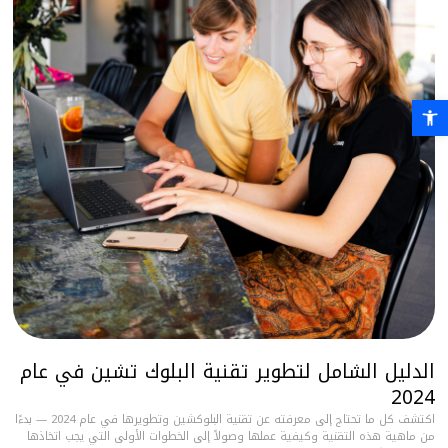
فتح شريط الأدوات
الدليل الشامل لتطوير تقنية البلوك تشين في عام
2024
اكتشف كل ما تحتاج إلى معرفته عن تقنية البلوكشين وتطويرها في عام 2024 — بدءًا
من ماهية هذه التقنية وكيفية عملها وصولاً إلى الخطوات الأولى التي يجب اتخاذها