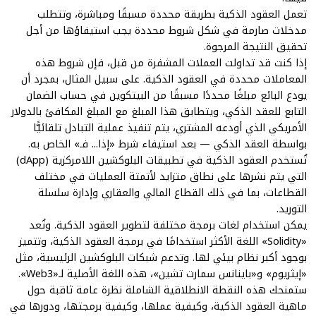
تعمل العقود الذكية بطريقة محددة مسبقًا ومباشرة، وتتطلب
مدخلات صارمة في شكل شروط محددة يجب استيفاؤها من أجل
تحقيق النتيجة المرجوة.
إذا كنت قد تداولت العملات المشفرة من قبل، فإن شروط هذه
المعاملات محددة في العقود الذكية. على سبيل المثال، بمجرد أن
يودع البائع مبلغًا محددًا مسبقًا من البيتكوين في حساب الضمان
التابع للعقد الذكي، ويتطابق هذا المبلغ مع المبلغ المكافئ بالدولار
الأمريكي الذي أودعه المشتري، يتم تنفيذ عملية التبادل تلقائيًّا
بواسطة العقد الذكي — بعد استيفاء شرط
«إذا... فـ»
الخاص به.
تُستخدم العقود الذكية في تطبيقات البلوكشين اللامركزية (dApp)
التي يتم نشرها على نطاق متزايد لأتمتة العمليات في مختلف
القطاعات، بما في ذلك القطاع المالي والعقاري وإدارة سلسلة
التوريد.
يمكن استخدام لغات برمجة مختلفة لتطوير العقود الذكية. وتُعد
«Solidity» اللغة الأكثر استخدامًا في برمجة العقود الذكية، وتتميز
بوجود أكبر نظام بيئي لها. وتدعم شبكات البلوكشين الرئيسية، مثل
«إيثريوم» و«باينانس سمارت تشين»، هذه اللغة الأصلية لـ«Web3».
ستمنحك هذه النقطة الانطلاقية الشاملة نظرة عامة ثاقبة حول
ماهية العقود الذكية، وكيفية عملها، وكيفية برمجتها، ودورها في