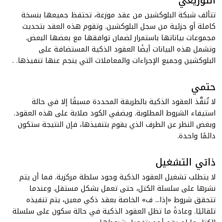
التوزيعي
تتألف شبكة البلوكشين من عقد موزعة، تحتفظ جميعها بنسخة
كاملة أو جزئية من سجل البلوكشين. وتقوم هذه العقد بتحديث
مجموعات بياناتها باستمرار لضمان توافقها مع بعضها البعض.
وتشمل هذه البيانات أيضًا العقود الذكية المستضافة على
البلوكشين وجميع الإجراءات والمعاملات التي ينجم عنها تنفيذها. .
حتمي
لا تُنفَّذ العقود الذكية بالطريقة المحددة مسبقًا إلا في حالة
استيفاء الشروط المطلوبة. ويضفي الكود صلابة على هذه العقود.
وبغض النظر عن الطرف الذي يقوم بتنفيذها، فإن النتيجة ستكون
دائمًا واحدة.
ذاتي التشغيل
لا يتطلب تشغيل العقود الذكية وجود سلطة مركزية. فما أن يتم
نشرها على سلسلة الكتل، حتى تعمل بشكل مستقل. وعندما
تتحقق شروط
«إذا... ف»
الخاصة بعقد ذكي معين، يتم تنفيذه
تلقائيًا. وعادةً ما تظل العقود الذكية في حالة سكون على سلسلة