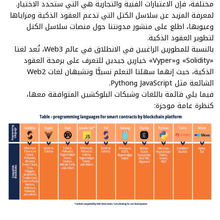
مختلفة، فإن الاعتبارات الفنية والتجارية هي التي ستحدد الاختيار.
لمعرفة المزيد عن سلاسل الكتل التي تدعم العقود الذكية ومزاياها
وعيوبها، اطلع على منشور مدونتنا حول
منصات سلاسل الكتل
لتطوير العقود الذكية
.
بالنسبة
للمطورين الراغبين في الانطلاق في عالم Web3،
تُعد لغتا
«Solidity» و«Vyper» خيارين جيدين للتعرف على برمجة العقود
الذكية، حيث إنهما سهلتا التعلم نسبيًّا وتشبهان لغات Web2
الشائعة مثل JavaScript وPython.
فيما يلي قائمة باللغات وشبكات البلوكشين المتوافقة معها،
كنظرة عامة موجزة: