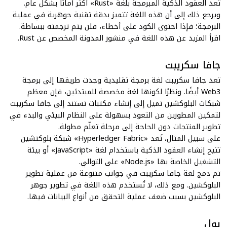
تُعد العقود الذكية المبرمجة بلغة «Rust» أكثر أمانًا بشكل عام.
ويرجع ذلك إلى أن هذه اللغة تتميز بدقة تقنية جوهرية في عملية
البرمجة؛ فإذا احتوى الكود على أخطاء، فلن يتم ترجمته ببساطة.
اقرأ المزيد عن هذه اللغة في
منشور المدونة المخصص عن Rust
.
جافا سكريبت
تعد
جافا سكريبت
لغة برمجة تقليدية وجدت طريقها إلى برمجة
Web3 أيضًا. ونظرًا لكونها لغة مخصصة للمبتدئين، فإن معظم
شبكات البلوكشين تميل إلى إنشاء مكتبات تستند إلى جافا سكريبت
لتمكين المطورين من التعود بسهولة على النظام البيئي والبدء في
تطوير المنتجات دون الحاجة إلى مرحلة تعلّم مطولة.
على سبيل المثال، تُعد «Hyperledger Fabric» شبكة بلوكتشين
تتيح إنشاء العقود الذكية باستخدام لغة «JavaScript» أو بيئة
التشغيل الخاصة بها «Node.js» على التوالي.
تم دمج لغة جافا سكريبت في جوانب متنوعة من عملية تطوير
البلوكشين. ومع ذلك، لا تُستخدم هذه اللغة في تطوير جوهر
البلوكشين بسبب
ضعف عملية التحقق من أنواع البيانات
فيها.
يول