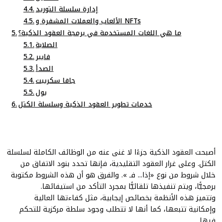
إدارة سلسلة التوريد
الألعاب والعملات المشفرة و NFTs
ما هي اللغات المستخدمة في برمجة العقود الذكية؟
الصلابة
فايبر
الصدأ
جافا سكريبت
يول
خدمات تطوير العقود الذكية وسلسلة الكتل
أصبحت العقود الذكية جزءًا لا غنى عنه من الوظائف الكاملة لسلسلة
الكتل. وعلى غرار العقود التقليدية، فإنها تحدد بنود الاتفاق من
خلال شروط
من نوع «إذا... فـ
». والفرق هو أن هذه الشروط مكتوبة
برمجيًّا، ويتم تنفيذها تلقائيًّا بمجرد التأكد من استيفائها.
وتتميز هذه الأنظمة بخصائص إيجابية، مثل كفاءتها العالية
وإمكانية تتبعها، كما أنها لا تتطلب وجود سلطة مركزية للتحكم
فيها.