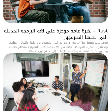
Rust – نظرة عامة موجزة على لغة البرمجة الحديثة
التي يحبها المبرمجون
تعرف على طبيعة لغة «Rust»، والأغراض التي تُستخدم من أجلها، والبدائل المتاحة،
والاعتبارات التجارية التي يجب أخذها في الاعتبار عند اختيار التطوير باستخدام «Rust»،
وسوق الخبرات المتعلقة بـ«Rust»، بالإضافة إلى نصائح حول تعلمها.