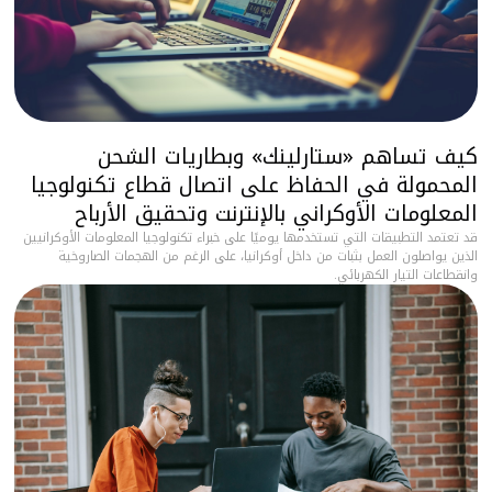
كيف تساهم «ستارلينك» وبطاريات الشحن
المحمولة في الحفاظ على اتصال قطاع تكنولوجيا
المعلومات الأوكراني بالإنترنت وتحقيق الأرباح
قد تعتمد التطبيقات التي تستخدمها يوميًا على خبراء تكنولوجيا المعلومات الأوكرانيين
الذين يواصلون العمل بثبات من داخل أوكرانيا، على الرغم من الهجمات الصاروخية
وانقطاعات التيار الكهربائي.