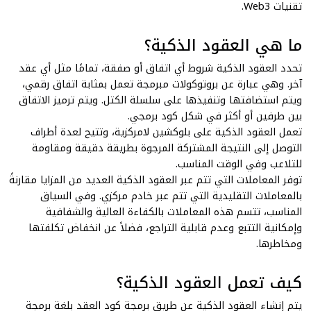
تقنيات Web3.
ما هي العقود الذكية؟
تحدد العقود الذكية شروط أي اتفاق أو صفقة، تمامًا مثل أي عقد
آخر. وهي عبارة عن بروتوكولات مبرمجة تعمل بمثابة اتفاق رقمي،
ويتم استضافتها وتنفيذها على سلسلة الكتل. ويتم ترميز الاتفاق
بين طرفين أو أكثر في شكل كود برمجي.
تعمل العقود الذكية على بلوكشين لامركزية، وتتيح لعدة أطراف
التوصل إلى النتيجة المشتركة المرجوة بطريقة دقيقة ومقاومة
للتلاعب وفي الوقت المناسب.
توفر المعاملات التي تتم عبر العقود الذكية العديد من المزايا مقارنةً
بالمعاملات التقليدية التي تتم عبر خادم مركزي. وفي السياق
المناسب، تتسم هذه المعاملات بالكفاءة العالية والشفافية
وإمكانية التتبع وعدم قابلية التراجع، فضلاً عن انخفاض تكلفتها
ومخاطرها.
كيف تعمل العقود الذكية؟
يتم إنشاء العقود الذكية عن طريق برمجة كود العقد بلغة برمجة